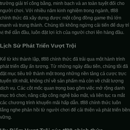
trường giải trí công bằng, minh bạch và an toàn tuyệt đối cho
người chơi. Với nhiều năm kinh nghiệm trong ngành, tf88
chính thức đã xây dựng được một cộng đồng game thủ lớn
mạnh và trung thành. Chúng tôi không ngừng cải tiến để duy trì
vị thế dẫn đầu, luôn đặt lợi ích của người chơi lên hàng đầu.
Lịch Sử Phát Triển Vượt Trội
Kể từ khi thành lập, tf88 chính thức đã trải qua một hành trình
phát triển đầy ấn tượng. Từ những ngày đầu tiên, chúng tôi đã
đặt mục tiêu trở thành một trong những nền tảng cá cược trực
tuyến tốt nhất, không chỉ về sản phẩm mà còn về chất lượng
dịch vụ. Các cột mốc quan trọng bao gồm việc mở rộng danh
mục trò chơi, nâng cấp công nghệ bảo mật, và liên tục ra mắt
các chương trình khuyến mãi hấp dẫn. tf88 chính thức luôn
lắng nghe phản hồi từ người chơi để cải thiện và phát triển bền
vững.