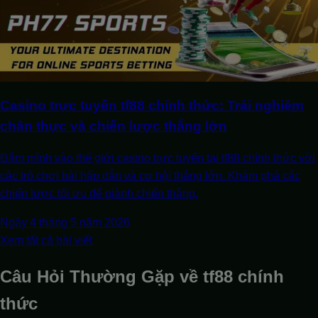
Casino trực tuyến tf88 chính thức: Trải nghiệm
chân thực và chiến lược thắng lớn
Đắm mình vào thế giới casino trực tuyến tại tf88 chính thức với
các trò chơi bài hấp dẫn và cơ hội thắng lớn. Khám phá các
chiến lược tối ưu để giành chiến thắng.
Ngày 4 tháng 5 năm 2026
Xem tất cả bài viết
Câu Hỏi Thường Gặp về tf88 chính
thức