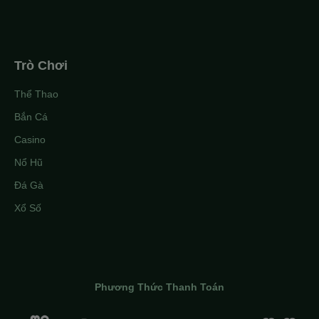
Trò Chơi
Thể Thao
Bắn Cá
Casino
Nổ Hũ
Đá Gà
Xổ Số
Phương Thức Thanh Toán