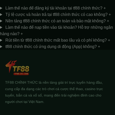
Làm thế nào để đăng ký tài khoản tại tf88 chính thức?
+
Tỷ lệ cược và hoàn trả tại tf88 chính thức có cao không?
+
Nền tảng tf88 chính thức có an toàn và bảo mật không?
+
Làm thế nào để nạp tiền vào tài khoản? Hỗ trợ những ngân
hàng nào?
+
Rút tiền từ tf88 chính thức mất bao lâu và có phí không?
+
tf88 chính thức có ứng dụng di động (App) không?
+
TF88 CHÍNH THỨC là nền tảng giải trí trực tuyến hàng đầu,
cung cấp đa dạng các trò chơi cá cược thể thao, casino trực
tuyến, bắn cá và xổ số, mang đến trải nghiệm đỉnh cao cho
người chơi tại Việt Nam.