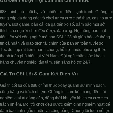
Ưu Điểm Vượt Trội của tf88 chính thức
tf88 chính thức nổi bật với nhiều ưu điểm cạnh tranh. Chúng tôi
cung cấp đa dạng các trò chơi từ cá cược thể thao, casino trực
tuyến, slot game, bắn cá, đá gà đến xổ số, đảm bảo mọi sở
thích của người chơi đều được đáp ứng. Hệ thống bảo mật
tiên tiến với công nghệ mã hóa SSL 128 bit giúp bảo vệ thông
tin cá nhân và giao dịch tài chính của bạn an toàn tuyệt đối.
Tốc độ nạp rút tiền nhanh chóng, hỗ trợ nhiều phương thức
thanh toán phổ biến tại Việt Nam. Đội ngũ chăm sóc khách
hàng chuyên nghiệp, tận tâm, sẵn sàng hỗ trợ 24/7.
Giá Trị Cốt Lõi & Cam Kết Dịch Vụ
Giá trị cốt lõi của tf88 chính thức xoay quanh sự minh bạch,
công bằng và trách nhiệm. Chúng tôi cam kết mang đến trải
nghiệm giải trí đẳng cấp, đồng thời khuyến khích cá cược có
trách nhiệm. Mọi trò chơi đều được kiểm định nghiêm ngặt để
đảm bảo tính ngẫu nhiên và công bằng. Chúng tôi luôn nỗ lực