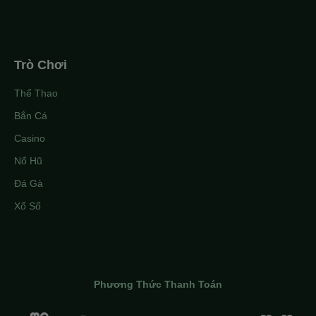
Trò Chơi
Thể Thao
Bắn Cá
Casino
Nổ Hũ
Đá Gà
Xổ Số
Phương Thức Thanh Toán