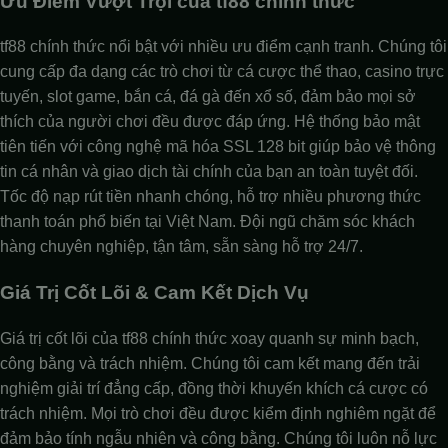
Ưu Điểm Vượt Trội của tf88 chính thức
tf88 chính thức nổi bật với nhiều ưu điểm cạnh tranh. Chúng tôi
cung cấp đa dạng các trò chơi từ cá cược thể thao, casino trực
tuyến, slot game, bắn cá, đá gà đến xổ số, đảm bảo mọi sở
thích của người chơi đều được đáp ứng. Hệ thống bảo mật
tiên tiến với công nghệ mã hóa SSL 128 bit giúp bảo vệ thông
tin cá nhân và giao dịch tài chính của bạn an toàn tuyệt đối.
Tốc độ nạp rút tiền nhanh chóng, hỗ trợ nhiều phương thức
thanh toán phổ biến tại Việt Nam. Đội ngũ chăm sóc khách
hàng chuyên nghiệp, tận tâm, sẵn sàng hỗ trợ 24/7.
Giá Trị Cốt Lõi & Cam Kết Dịch Vụ
Giá trị cốt lõi của tf88 chính thức xoay quanh sự minh bạch,
công bằng và trách nhiệm. Chúng tôi cam kết mang đến trải
nghiệm giải trí đẳng cấp, đồng thời khuyến khích cá cược có
trách nhiệm. Mọi trò chơi đều được kiểm định nghiêm ngặt để
đảm bảo tính ngẫu nhiên và công bằng. Chúng tôi luôn nỗ lực