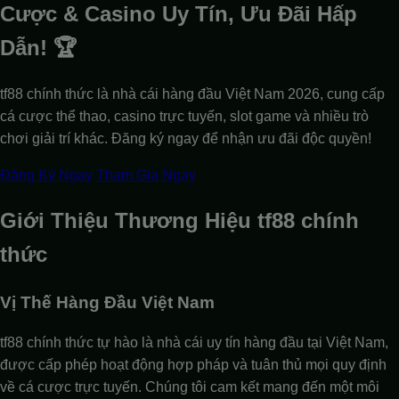
Cược & Casino Uy Tín, Ưu Đãi Hấp
Dẫn! 🏆
tf88 chính thức là nhà cái hàng đầu Việt Nam 2026, cung cấp
cá cược thể thao, casino trực tuyến, slot game và nhiều trò
chơi giải trí khác. Đăng ký ngay để nhận ưu đãi độc quyền!
Đăng Ký Ngay
Tham Gia Ngay
Giới Thiệu Thương Hiệu tf88 chính
thức
Vị Thế Hàng Đầu Việt Nam
tf88 chính thức tự hào là nhà cái uy tín hàng đầu tại Việt Nam,
được cấp phép hoạt động hợp pháp và tuân thủ mọi quy định
về cá cược trực tuyến. Chúng tôi cam kết mang đến một môi