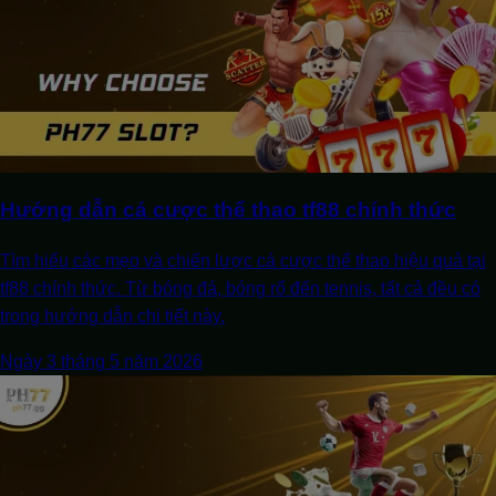
Hướng dẫn cá cược thể thao tf88 chính thức
Tìm hiểu các mẹo và chiến lược cá cược thể thao hiệu quả tại
tf88 chính thức. Từ bóng đá, bóng rổ đến tennis, tất cả đều có
trong hướng dẫn chi tiết này.
Ngày 3 tháng 5 năm 2026