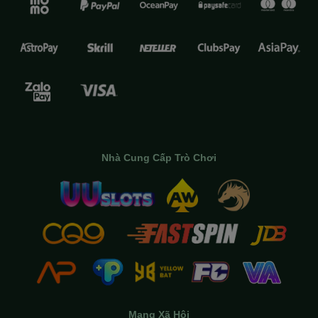
Nhà Cung Cấp Trò Chơi
Mạng Xã Hội