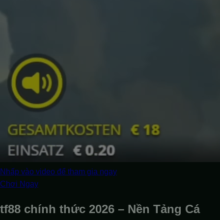
Nhấp vào video để tham gia ngay
Chơi Ngay
tf88 chính thức 2026 – Nền Tảng Cá