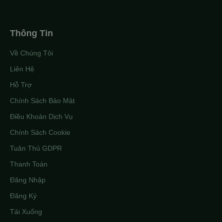
Thông Tin
Về Chúng Tôi
Liên Hệ
Hỗ Trợ
Chính Sách Bảo Mật
Điều Khoản Dịch Vụ
Chính Sách Cookie
Tuân Thủ GDPR
Thanh Toán
Đăng Nhập
Đăng Ký
Tải Xuống