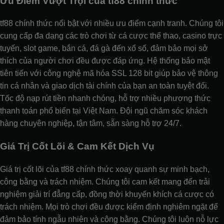
Ưu Điểm Vượt Trội của tf88 chính thức
tf88 chính thức nổi bật với nhiều ưu điểm cạnh tranh. Chúng tôi
cung cấp đa dạng các trò chơi từ cá cược thể thao, casino trực
tuyến, slot game, bắn cá, đá gà đến xổ số, đảm bảo mọi sở
thích của người chơi đều được đáp ứng. Hệ thống bảo mật
tiên tiến với công nghệ mã hóa SSL 128 bit giúp bảo vệ thông
tin cá nhân và giao dịch tài chính của bạn an toàn tuyệt đối.
Tốc độ nạp rút tiền nhanh chóng, hỗ trợ nhiều phương thức
thanh toán phổ biến tại Việt Nam. Đội ngũ chăm sóc khách
hàng chuyên nghiệp, tận tâm, sẵn sàng hỗ trợ 24/7.
Giá Trị Cốt Lõi & Cam Kết Dịch Vụ
Giá trị cốt lõi của tf88 chính thức xoay quanh sự minh bạch,
công bằng và trách nhiệm. Chúng tôi cam kết mang đến trải
nghiệm giải trí đẳng cấp, đồng thời khuyến khích cá cược có
trách nhiệm. Mọi trò chơi đều được kiểm định nghiêm ngặt để
đảm bảo tính ngẫu nhiên và công bằng. Chúng tôi luôn nỗ lực