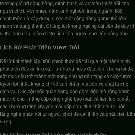
trường giải trí công bằng, minh bạch và an toàn tuyệt đối cho
người chơi. Với nhiều năm kinh nghiệm trong ngành, tf88
chính thức đã xây dựng được một cộng đồng game thủ lớn
mạnh và trung thành. Chúng tôi không ngừng cải tiến để duy trì
vị thế dẫn đầu, luôn đặt lợi ích của người chơi lên hàng đầu.
Lịch Sử Phát Triển Vượt Trội
Kể từ khi thành lập, tf88 chính thức đã trải qua một hành trình
phát triển đầy ấn tượng. Từ những ngày đầu tiên, chúng tôi đã
đặt mục tiêu trở thành một trong những nền tảng cá cược trực
tuyến tốt nhất, không chỉ về sản phẩm mà còn về chất lượng
dịch vụ. Các cột mốc quan trọng bao gồm việc mở rộng danh
mục trò chơi, nâng cấp công nghệ bảo mật, và liên tục ra mắt
các chương trình khuyến mãi hấp dẫn. tf88 chính thức luôn
lắng nghe phản hồi từ người chơi để cải thiện và phát triển bền
vững.