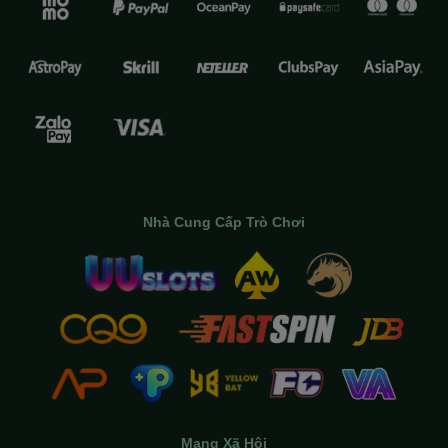
Nhà Cung Cấp Trò Chơi
Mạng Xã Hội