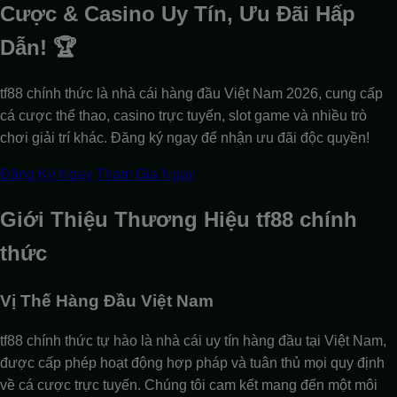
Cược & Casino Uy Tín, Ưu Đãi Hấp
Dẫn! 🏆
tf88 chính thức là nhà cái hàng đầu Việt Nam 2026, cung cấp
cá cược thể thao, casino trực tuyến, slot game và nhiều trò
chơi giải trí khác. Đăng ký ngay để nhận ưu đãi độc quyền!
Đăng Ký Ngay
Tham Gia Ngay
Giới Thiệu Thương Hiệu tf88 chính
thức
Vị Thế Hàng Đầu Việt Nam
tf88 chính thức tự hào là nhà cái uy tín hàng đầu tại Việt Nam,
được cấp phép hoạt động hợp pháp và tuân thủ mọi quy định
về cá cược trực tuyến. Chúng tôi cam kết mang đến một môi