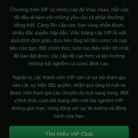
Chương trình VIP có nhiều cấp độ khác nhau, mỗi cấp
độ đều đi kèm với những yêu cầu và phần thưởng
riêng biệt. Càng lên cấp cao, bạn càng nhận được
nhiều đặc quyền hấp dẫn. Việc thăng cấp VIP là một
quá trình đơn giản, dựa trên tổng số tiền cược và nạp
tiền của bạn. tf88 chính thức luôn tạo điều kiện tốt nhất
để bạn đạt được các cấp độ cao hơn và tận hưởng
những trải nghiệm cá cược đỉnh cao.
Ngoài ra, các thành viên VIP còn có cơ hội tham gia
vào các sự kiện độc quyền, nhận quà tặng bí mật và
được mời tham gia các chuyến du lịch sang trọng. tf88
chính thức cam kết mang đến một trải nghiệm VIP
không giới hạn, xứng đáng với sự tin tưởng và đồng
hành của bạn.
Tìm Hiểu VIP Club