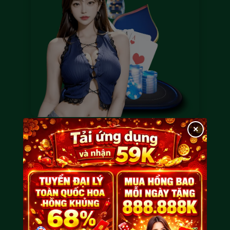
×
Thế giới casino trực tuyến và slot game tại
tf88 chính thức luôn sôi động với hàng loạt ưu
đãi không ngừng. Người chơi casino sẽ được
hưởng các chương trình thưởng nạp tiền đặc
biệt, giúp bạn có thêm vốn để thử sức với
Baccarat, Roulette, Blackjack hay Poker. Đặc
biệt, chúng tôi còn có chương trình hoàn trả
casino và slot game không giới hạn, đảm bảo