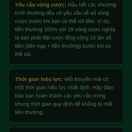
Yêu cầu vòng cược:
Hầu hết các chương
trình thưởng đều có yêu cầu về số vòng
cược trước khi bạn có thể rút tiền. Ví dụ,
tiền thưởng 100% với 15 vòng cược nghĩa
là bạn phải đặt cược tổng cộng 15 lần số
tiền (tiền nạp + tiền thưởng) trước khi có
thể rút.
Thời gian hiệu lực:
Mỗi khuyến mãi có
một thời gian hiệu lực nhất định. Hãy đảm
bảo bạn hoàn thành các yêu cầu trong
khung thời gian quy định để không bị mất
tiền thưởng.