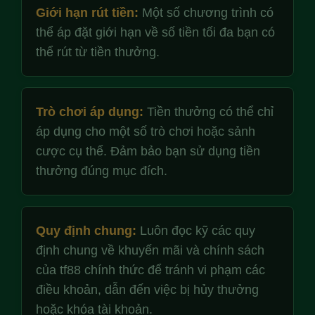
Giới hạn rút tiền:
Một số chương trình có
thể áp đặt giới hạn về số tiền tối đa bạn có
thể rút từ tiền thưởng.
Trò chơi áp dụng:
Tiền thưởng có thể chỉ
áp dụng cho một số trò chơi hoặc sảnh
cược cụ thể. Đảm bảo bạn sử dụng tiền
thưởng đúng mục đích.
Quy định chung:
Luôn đọc kỹ các quy
định chung về khuyến mãi và chính sách
của tf88 chính thức để tránh vi phạm các
điều khoản, dẫn đến việc bị hủy thưởng
hoặc khóa tài khoản.