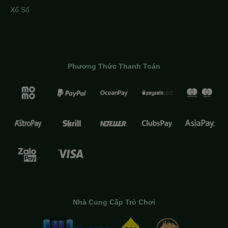
Xổ Số
Phương Thức Thanh Toán
Nhà Cung Cấp Trò Chơi